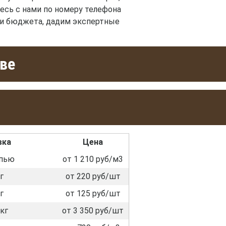
есь с нами по номеру телефона
 и бюджета, дадим экспертные
кве
вка
Цена
пью
от 1 210 руб/м3
г
от 220 руб/шт
г
от 125 руб/шт
кг
от 3 350 руб/шт