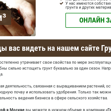
У нас имеются собстве
грунта и других матери
м³
ОНЛАЙН З
ы вас видеть на нашем сайте Гр
остепенно утрачивает свои свойства по мере эксплуатаци
ы сильно истощить грунт буквально за один сезон. Напри
а.
ая деятельность, связанная с выращиванием растений, 
одную почву и использовать удобрения. Только так мож
ельность ведения бизнеса в сфере сельского хозяйства.
орф в Москве
вы можете в нужном объеме в компании «
Г