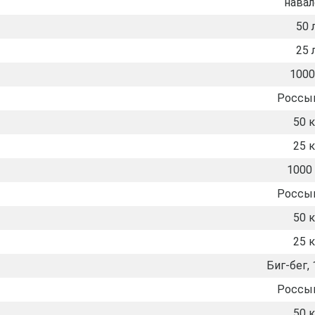
нава
50 
25 
1000
Россы
50 к
25 к
1000 
Россы
50 к
25 к
Биг-бег, 
Россы
50 к