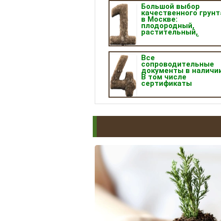
Большой выбор
качественного грунт
в Москве:
плодородный,
растительный,
универсальный,
садовый,
планировочный и т. д
Все
сопроводительные
документы в наличии
В том числе
сертификаты
качества продукции.