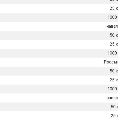
25 к
1000 
нава
50 к
25 к
1000 
Россы
50 к
25 к
1000 
нава
50 
25 