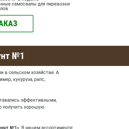
нные самосвалы для перевозки
алов
АКАЗ
унт №1
и в сельском хозяйстве. А
мер, кукуруза, рапс,
оставались эффективными,
но получить хорошую
рунт №1
». В нашем ассортименте: